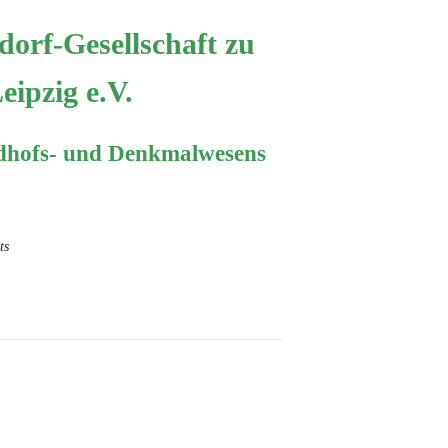
orf-Gesellschaft zu
eipzig e.V.
edhofs- und Denkmalwesens
ts
Kunstwerk des Jahres
Führungen
Publikationen