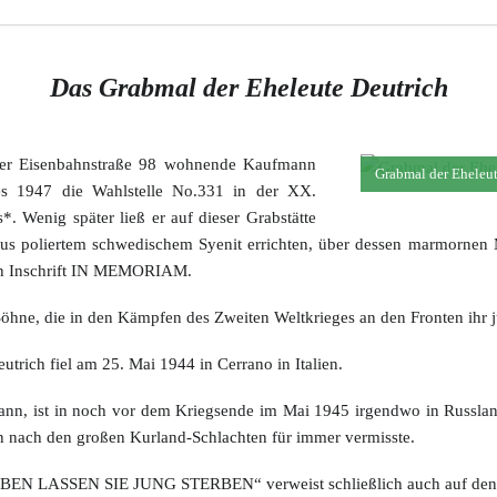
Das Grabmal der Eheleute Deutrich
iger Eisenbahnstraße 98 wohnende Kaufmann
Grabmal der Eheleut
es 1947 die Wahlstelle No.331 in der XX.
*. Wenig später ließ er auf dieser Grabstätte
s poliertem schwedischem Syenit errichten, über dessen marmornen Mi
eten Inschrift IN MEMORIAM.
n Söhne, die in den Kämpfen des Zweiten Weltkrieges an den Fronten ihr
trich fiel am 25. Mai 1944 in Cerrano in Italien.
ann, ist in noch vor dem Kriegsende im Mai 1945 irgendwo in Russlan
n nach den großen Kurland-Schlachten für immer vermisste.
EN LASSEN SIE JUNG STERBEN“ verweist schließlich auch auf den T