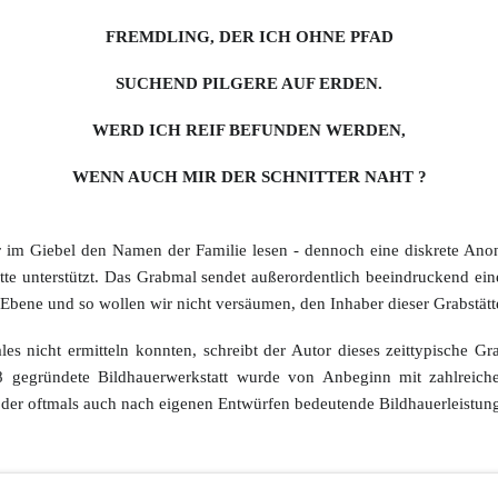
FREMDLING, DER ICH OHNE PFAD
SUCHEND PILGERE AUF ERDEN.
WERD ICH REIF BEFUNDEN WERDEN,
WENN AUCH MIR DER SCHNITTER NAHT ?
 im Giebel den Namen der Familie lesen - dennoch eine diskrete Anon
e unterstützt. Das Grabmal sendet außerordentlich beeindruckend eine
er Ebene und so wollen wir nicht versäumen, den Inhaber dieser Grabstät
es nicht ermitteln konnten, schreibt der Autor dieses zeittypische G
 gegründete Bildhauerwerkstatt wurde von Anbeginn mit zahlreichen
der oftmals auch nach eigenen Entwürfen bedeutende Bildhauerleistunge