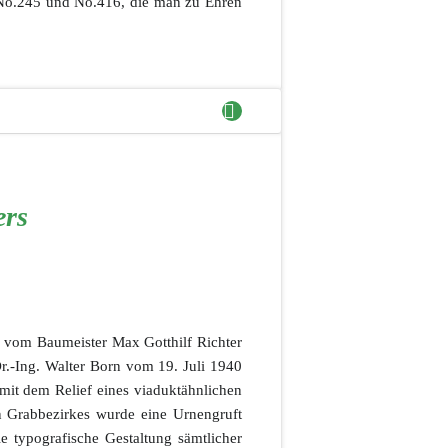
, No.245 und No.416, die man zu Ehren
ers
 vom Baumeister Max Gotthilf Richter
r.-Ing. Walter Born vom 19. Juli 1940
 mit dem Relief eines viaduktähnlichen
en Grabbezirkes wurde eine Urnengruft
e typografische Gestaltung sämtlicher