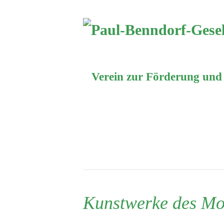
Verein zur Förderung und
Navigation
Wir über uns
A
überspringen
Beitragsordnung
Kunstwerke des Mo
Satzung