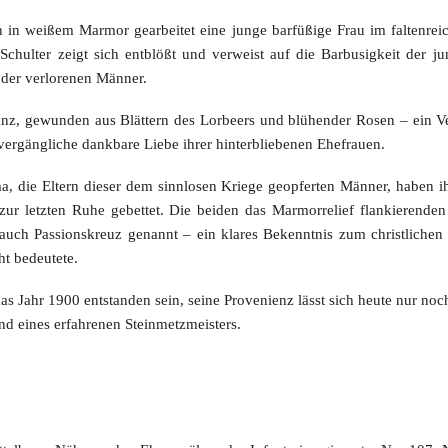
 in weißem Marmor gearbeitet eine junge barfüßige Frau im faltenre
 Schulter zeigt sich entblößt und verweist auf die Barbusigkeit der j
 der verlorenen Männer.
anz, gewunden aus Blättern des Lorbeers und blühender Rosen – ein Ve
ergängliche dankbare Liebe ihrer hinterbliebenen Ehefrauen.
, die Eltern dieser dem sinnlosen Kriege geopferten Männer, haben i
zur letzten Ruhe gebettet. Die beiden das Marmorrelief flankierenden
auch Passionskreuz genannt – ein klares Bekenntnis zum christliche
t bedeutete.
as Jahr 1900 entstanden sein, seine Provenienz lässt sich heute nur noc
d eines erfahrenen Steinmetzmeisters.