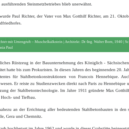
 ausführenden Steinmetzbetriebes blieb unerwähnt.
 wurde Paul Richter, der Vater von Max Gotthilf Richter, am 21. Okto
dfriedhofes.
ter mit Urnengruft – Muschelkalkstein | Architekt: Dr.-Ing. Walter Born, 1940 | Sc
asia Paul
hliches Rüstzeug in der Bauunternehmung des Königlich - Sächsische
et hatte bis zum Prokuristen. In diesen Jahren des beginnenden 20. J
entes für Stahlbetonkonstruktionen von Francois Hennebique. Auc
wesen. Er reiste zu Studienzwecken direkt nach Paris zu Hennebique 
zung der Stahlbetontechnologie. Im Jahre 1911 gründete Max Gotthilf
 Hoch- und Tiefbau.
ahezu an der Errichtung aller bedeutenden Stahlbetonbauten in den 
alle, Gera und Chemnitz.
tarb hochbetagt im Jahre 1962 und wurde in dieser Grabstätte beigesetzt