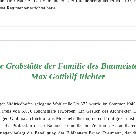
mittelbarer Nähe zu den Ehrenmälern der Infanterieregimenter No. 107
ser Regimenter errichtet hatte.
e Grabstätte der Familie des Baumeist
Max Gotthilf Richter
iger Südfriedhofes gelegene Wahlstelle No.375 wurde im Sommer 1940
 Preis von 6.670 Reichsmark erworben. Ein Gesuch des Architekten D
tigen Grabmalarchitektur aus Muschelkalkstein, deren Front geziert ist
f die Profession dieser Baumeisterfamilie. Im Zentrum des familiär
erlagen belegt die Beteiligung des Bildhauers Bruno Eyermann, der di