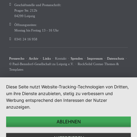
Geschäftsstelle und Postanschrift:
Prager Str. 212b
04299 Leipzig
Öffnungszeiten:
Montag bis Freitag 13 - 16 Uhr
0341 24 16 958
Navigation
Presseecho
Archiv
Links
Kontakt
Spenden
Impressum
Datenschutz
überspringen
© Paul-Benndorf-Gesellschaft zu Leipzig e.V.
RockSolid Contao Themes &
Templates
Diese Seite nutzt Website-Tracking-Technologien von Dritten,
um ihre Dienste anzubieten, stetig zu verbessern und
Werbung entsprechend den Interessen der Nutzer
anzuzeigen.
ABLEHNEN