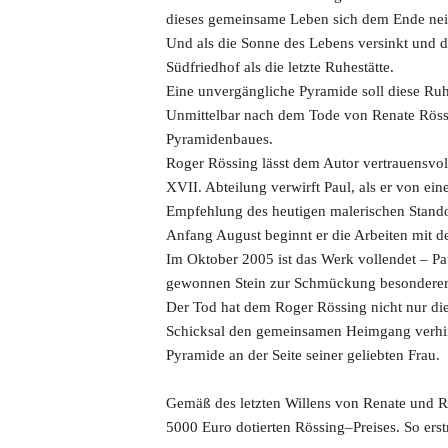
dieses gemeinsame Leben sich dem Ende nei
Und als die Sonne des Lebens versinkt und d
Südfriedhof als die letzte Ruhestätte.
Eine unvergängliche Pyramide soll diese Ruh
Unmittelbar nach dem Tode von Renate Rössi
Pyramidenbaues.
Roger Rössing lässt dem Autor vertrauensvoll
XVII. Abteilung verwirft Paul, als er von ein
Empfehlung des heutigen malerischen Stando
Anfang August beginnt er die Arbeiten mit 
Im Oktober 2005 ist das Werk vollendet – Pa
gewonnen Stein zur Schmückung besonderer B
Der Tod hat dem Roger Rössing nicht nur die
Schicksal den gemeinsamen Heimgang verhinde
Pyramide an der Seite seiner geliebten Frau.
Gemäß des letzten Willens von Renate und Rog
5000 Euro dotierten Rössing–Preises. So ers