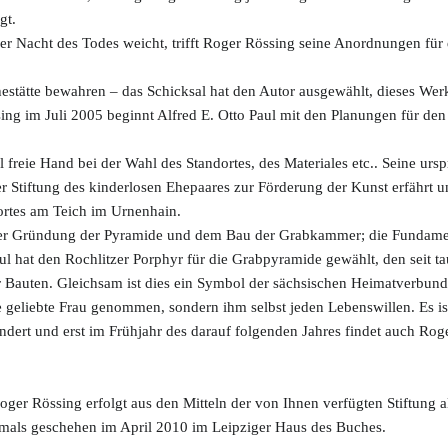
gt.
er Nacht des Todes weicht, trifft Roger Rössing seine Anordnungen für
estätte bewahren – das Schicksal hat den Autor ausgewählt, dieses Werk
ng im Juli 2005 beginnt Alfred E. Otto Paul mit den Planungen für de
 freie Hand bei der Wahl des Standortes, des Materiales etc.. Seine ur
er Stiftung des kinderlosen Ehepaares zur Förderung der Kunst erfährt un
rtes am Teich im Urnenhain.
der Gründung der Pyramide und dem Bau der Grabkammer; die Fundamente
ul hat den Rochlitzer Porphyr für die Grabpyramide gewählt, den seit t
auten. Gleichsam ist dies ein Symbol der sächsischen Heimatverbunden
 geliebte Frau genommen, sondern ihm selbst jeden Lebenswillen. Es ist
rt und erst im Frühjahr des darauf folgenden Jahres findet auch Roge
er Rössing erfolgt aus den Mitteln der von Ihnen verfügten Stiftung al
tmals geschehen im April 2010 im Leipziger Haus des Buches.