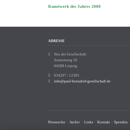
Kunstwerk des Jahres 2008
ADRESSE
Sitz der Gesellschaft:
Sonnenweg 10
04288 Leipzig
034297 / 12305
info@paul-benndorf-gesellschaft.de
Navigation
Presseecho
Archiv
Links
Kontakt
Spenden
überspringen