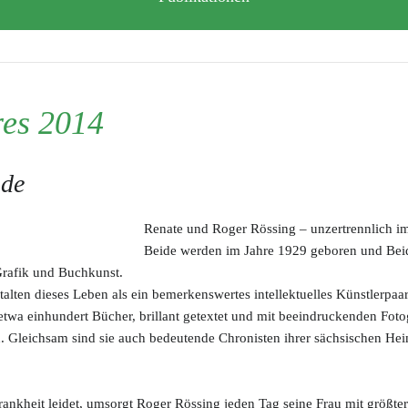
res 2014
ide
Renate und Roger Rössing – unzertrennlich i
Beide werden im Jahre 1929 geboren und Beid
Grafik und Buchkunst.
alten dieses Leben als ein bemerkenswertes intellektuelles Künstlerpaa
etwa einhundert Bücher, brillant getextet und mit beeindruckenden Fot
en. Gleichsam sind sie auch bedeutende Chronisten ihrer sächsischen He
rankheit leidet, umsorgt Roger Rössing jeden Tag seine Frau mit größ