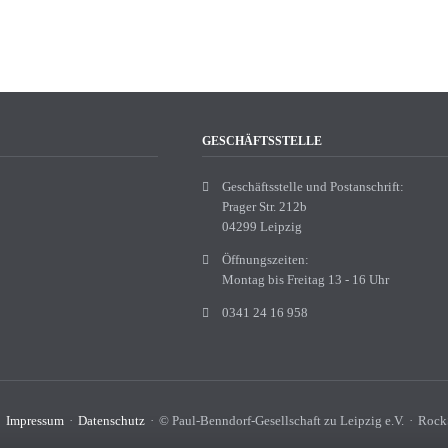
GESCHÄFTSSTELLE
Geschäftsstelle und Postanschrift:
Prager Str. 212b
04299 Leipzig
Öffnungszeiten:
Montag bis Freitag 13 - 16 Uhr
0341 24 16 958
Impressum
Datenschutz
© Paul-Benndorf-Gesellschaft zu Leipzig e.V.
Rock