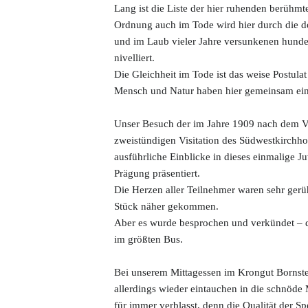
Lang ist die Liste der hier ruhenden berühmte
Ordnung auch im Tode wird hier durch die do
und im Laub vieler Jahre versunkenen hunde
nivelliert.
Die Gleichheit im Tode ist das weise Postula
Mensch und Natur haben hier gemeinsam ein
Unser Besuch der im Jahre 1909 nach dem Vor
zweistündigen Visitation des Südwestkirchhof
ausführliche Einblicke in dieses einmalige J
Prägung präsentiert.
Die Herzen aller Teilnehmer waren sehr gerü
Stück näher gekommen.
Aber es wurde besprochen und verkündet – d
im größten Bus.
Bei unserem Mittagessen im Krongut Bornsted
allerdings wieder eintauchen in die schnöde M
für immer verblasst, denn die Qualität der S