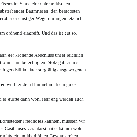
Präsenz im Sinne einer hierarchischen
ät absterbender Baumriesen, den bemoosten
roberter einstiger Wegeführungen letztlich
m ordnend eingreift. Und das ist gut so.
ann der krönende Abschluss unser reichlich
tform - mit berechtigtem Stolz gab er uns
r Jugendstil in einer sorgfältig ausgewogenen
ären wir hier dem Himmel noch ein gutes
 es dürfte dann wohl sehr eng werden auch
Bornstedter Friedhofes kannten, mussten wir
es Gasthauses veranlasst hatte, ist nun wohl
übermütig einem überhöhten Gewinnstreben