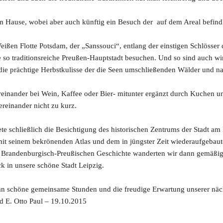
nem Hause, wobei aber auch künftig ein Besuch der auf dem Areal befind
eißen Flotte Potsdam, der „Sanssouci“, entlang der einstigen Schlösser
e so traditionsreiche Preußen-Hauptstadt besuchen. Und so sind auch wi
die prächtige Herbstkulisse der die Seen umschließenden Wälder und nat
reinander bei Wein, Kaffee oder Bier- mitunter ergänzt durch Kuchen u
reinander nicht zu kurz.
te schließlich die Besichtigung des historischen Zentrums der Stadt a
it seinem bekrönenden Atlas und dem in jüngster Zeit wiederaufgebaute
er Brandenburgisch-Preußischen Geschichte wanderten wir dann gemäßig
 in unsere schöne Stadt Leipzig.
an schöne gemeinsame Stunden und die freudige Erwartung unserer näc
d E. Otto Paul – 19.10.2015