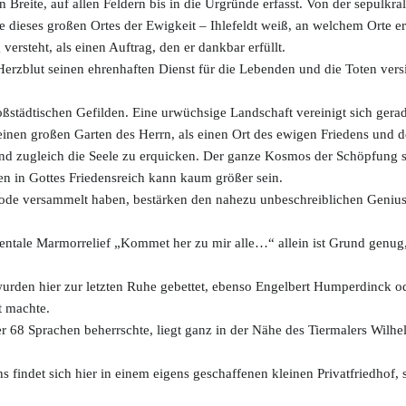
 Breite, auf allen Feldern bis in die Urgründe erfasst. Von der sepulkra
 dieses großen Ortes der Ewigkeit – Ihlefeldt weiß, an welchem Orte er s
 versteht, als einen Auftrag, den er dankbar erfüllt.
 Herzblut seinen ehrenhaften Dienst für die Lebenden und die Toten vers
roßstädtischen Gefilden. Eine urwüchsige Landschaft vereinigt sich gera
einen großen Garten des Herrn, als einen Ort des ewigen Friedens und 
und zugleich die Seele zu erquicken. Der ganze Kosmos der Schöpfung s
en in Gottes Friedensreich kann kaum größer sein.
 Tode versammelt haben, bestärken den nahezu unbeschreiblichen Genius d
le Marmorrelief „Kommet her zu mir alle…“ allein ist Grund genug, 
wurden hier zur letzten Ruhe gebettet, ebenso Engelbert Humperdinck o
t machte.
er 68 Sprachen beherrschte, liegt ganz in der Nähe des Tiermalers Wilh
findet sich hier in einem eigens geschaffenen kleinen Privatfriedhof, 