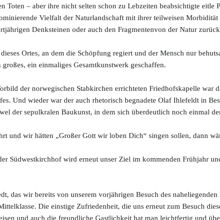
n Toten – aber ihre nicht selten schon zu Lebzeiten beabsichtigte eitle 
minierende Vielfalt der Naturlandschaft mit ihrer teilweisen Morbidit
rtjährigen Denksteinen oder auch den Fragmentenvon der Natur zurücke
t dieses Ortes, an dem die Schöpfung regiert und der Mensch nur behutsa
 großes, ein einmaliges Gesamtkunstwerk geschaffen.
bild der norwegischen Stabkirchen errichteten Friedhofskapelle war d
es. Und wieder war der auch rhetorisch begnadete Olaf Ihlefeldt in Bes
uwel der sepulkralen Baukunst, in dem sich überdeutlich noch einmal de
hrt und wir hätten „Großer Gott wir loben Dich“ singen sollen, dann w
er Südwestkirchhof wird erneut unser Ziel im kommenden Frühjahr und
t, das wir bereits von unserem vorjährigen Besuch des naheliegenden 
ittelklasse. Die einstige Zufriedenheit, die uns erneut zum Besuch dies
peisen und auch die freundliche Gastlichkeit hat man leichtfertig und 